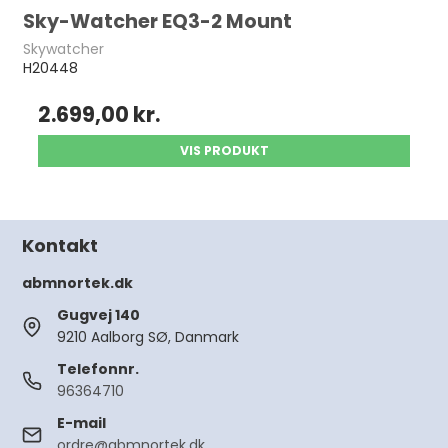
Sky-Watcher EQ3-2 Mount
Skywatcher
H20448
2.699,00 kr.
VIS PRODUKT
Kontakt
abmnortek.dk
Gugvej 140
9210 Aalborg SØ, Danmark
Telefonnr.
96364710
E-mail
ordre@abmnortek.dk