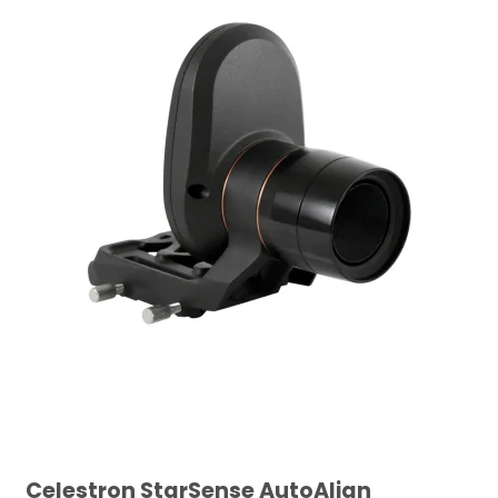
Celestron StarSense AutoAlign