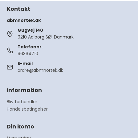
Kontakt
abmnortek.dk
Gugvej 140
9210 Aalborg SØ, Danmark
Telefonnr.
96364710
E-mail
ordre@abmnortek.dk
Information
Bliv forhandler
Handelsbetingelser
Din konto