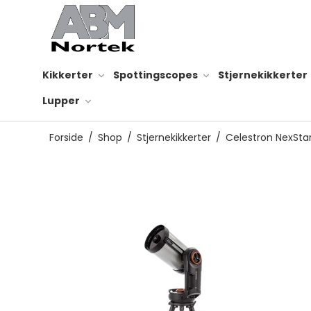
Kikkerter
Spottingscopes
Stjernekikkerter
Lupper
Forside
/
Shop
/
Stjernekikkerter
/
Celestron NexStar
Smartphone adapter
Rensesæt til optik
Reservedele til kikkert
Kikkertsele