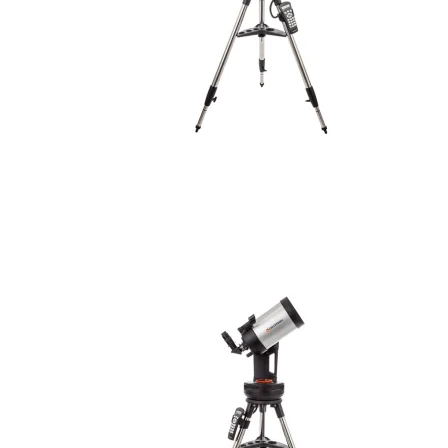
Okularer til
stjernekikkert
Astronomiske Filt
Barlow Linser
Navigation
Strømforsyning ti
teleskoper
Adapter til smar
Tilbehør til Astro
Motor til telesko
Søgere