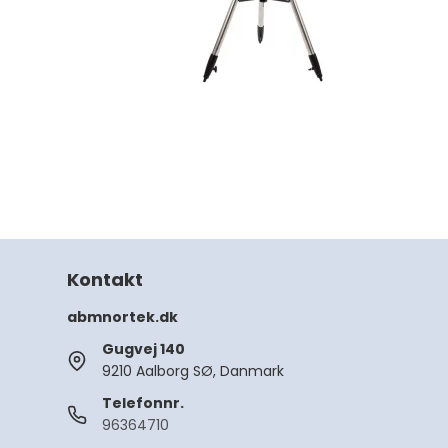
Diagonaler og Pr
Taske til stjernek
Teleskopdele
Andet tilbehør
stjernekikkert
Kontakt
abmnortek.dk
Gugvej 140
9210 Aalborg SØ, Danmark
Telefonnr.
96364710