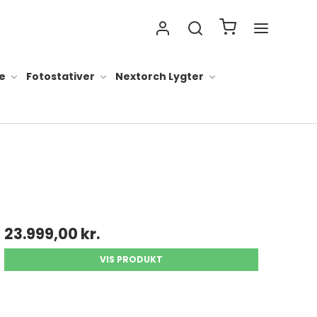
e
Fotostativer
Nextorch Lygter
 lygter alt
ader til lygter
23.999,00 kr.
ygter
VIS PRODUKT
lygter