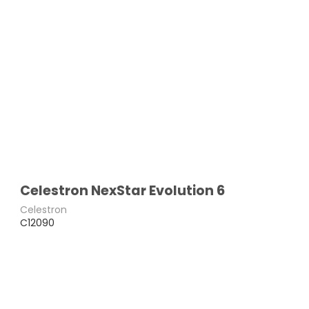
Dobson Starsense
Monteringer Alle
re
Celestron NexStar Evolution 6
l
Celestron
C12090
tphone
foto
per