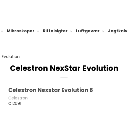
Mikroskoper
Riffelsigter
Luftgevær
Jagtkniv
 Evolution
Celestron NexStar Evolution
Tilbehør til
Alle dobson teleskoper
Batteri og l
Celestron Nexstar Evolution 8
Dobson Classic
teleskoper
Hylster til l
Celestron
C12091
Dobson Flextube
Diverse til 
teleskoper
Dobson Go-to
teleskoper