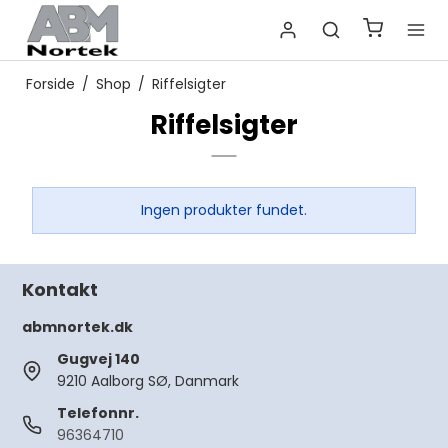
Forside
/
Shop
/
Riffelsigter
Riffelsigter
Ingen produkter fundet.
Kontakt
abmnortek.dk
Gugvej 140
9210 Aalborg SØ, Danmark
Telefonnr.
96364710