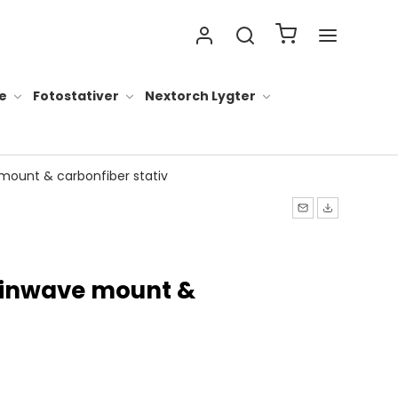
e
Fotostativer
Nextorch Lygter
mount & carbonfiber stativ
 lygter alt
ader til lygter
ainwave mount &
ygter
lygter