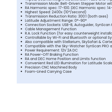
Transmission Mode: Belt-Driven Stepper Motor w
RA Harmonic spec: 17-100. DEC Harmonic spec: 14
Highest Speed: 2400x (10º/second)
Transmission Reduction Ratio: 300:1 (both axes)
Latitude Adjustment Range: 0°-90°
Connection Sockets: USB-B, Autoguider, SynScan
Cable Management Function
R.A. Lock Function (for easy counterweight install
Controllable by Wi-Fi and Bluetooth or optional S
Also compatible with Stellarium, SkySafari & Carte
Compatible with the Sky-Watcher SynScan PRO ap
Power Requirement: 12V 2A DC
RA Power-Off Braking Function
RA and DEC Home Position and Limits function
Convenient Red LED Illumination for Latitude Scal
Precision CNC Machined Body
Foam-Lined Carrying Case