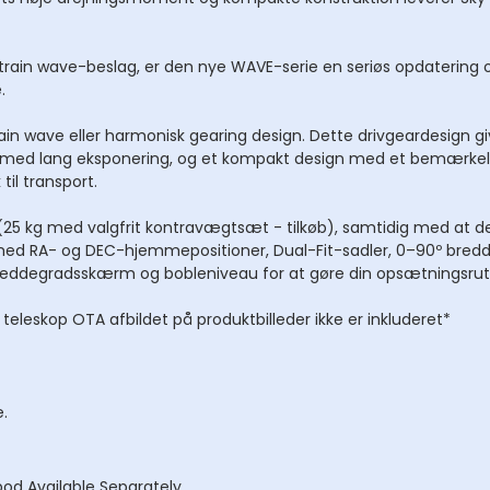
ismer
ikkert
 strain wave-beslag, er den nye WAVE-serie en seriøs opdatering 
.
in wave eller harmonisk gearing design. Dette drivgeardesign 
der med lang eksponering, og et kompakt design med et bemærkel
til transport.
t (25 kg med valgfrit kontravægtsæt - tilkøb), samtidig med at 
med RA- og DEC-hjemmepositioner, Dual-Fit-sadler, 0–90º bredd
reddegradsskærm og bobleniveau for at gøre din opsætningsr
eleskop OTA afbildet på produktbilleder ikke er inkluderet*
.
pod Available Separately