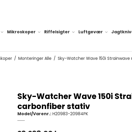
Mikroskoper
Riffelsigter
Luftgevær
Jagtkniv
skoper
/
Monteringer Alle
/
Sky-Watcher Wave 150i Strainwave 
Tilbehør til
Alle dobson teleskoper
Batteri og l
Dobson Classic
Sky-Watcher Wave 150i Str
teleskoper
Hylster til l
carbonfiber stativ
Dobson Flextube
Diverse til 
teleskoper
Model/Varenr.:
H20983-20984PK
Dobson Go-to
teleskoper