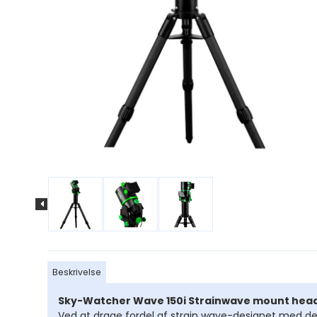
Okularer til
stjernekikkert
Astronomiske Filt
Barlow Linser
Navigation
Strømforsyning ti
teleskoper
Adapter til smar
Tilbehør til Astro
Beskrivelse
Motor til telesko
Sky-Watcher Wave 150i Strainwave mount head 
Søgere
Ved at drage fordel af strain wave-designet med d