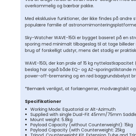
overkommelig og bærbar pakke.
Diagonaler og Pr
Taske til stjernek
Med eksklusive funktioner, der ikke findes på andre
populære familie af astronomimonteringsplatforme
Teleskopdele
Andet tilbehør
Sky-Watcher WAVE-150i er bygget baseret på en stra
stjernekikkert
sporing med minimalt tilbageslag til at tage bille
brug af forskelligt udstyr, mens det stadig er praktisk 
WAVE-150i, der kan prale af 15 kg nyttelastkapacite
beslag har også både EQ- og AZ-sporingstilstande 
power-off-bremsning og en rød baggrundsbelyst b
*Bemærk venligst, at forlængerrør, modvægtskit og t
Specifikationer
Working Mode: Equatorial or Alt-Azimuth
Supplied with single Dual-Fit 45mm/75mm Saddle
Mount weight: 5.8kg
Payload Capacity (without Counterweight): 15kg
Payload Capacity (with Counterweight: 25kg
Tripod, Counterweight Kit, Extension Tube and Tri