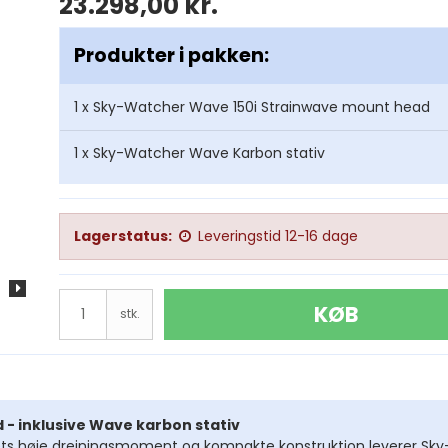
23.298,00 kr.
Dobson Starsense
Produkter i pakken:
1 x
Sky-Watcher Wave 150i Strainwave mount head
Monteringer Alle
1 x
Sky-Watcher Wave Karbon stativ
re
Lagerstatus:
Leveringstid 12-16 dage
l
KØB
stk.
tphone
foto
per
- inklusive Wave karbon stativ
ets høje drejningsmoment og kompakte konstruktion leverer Sky