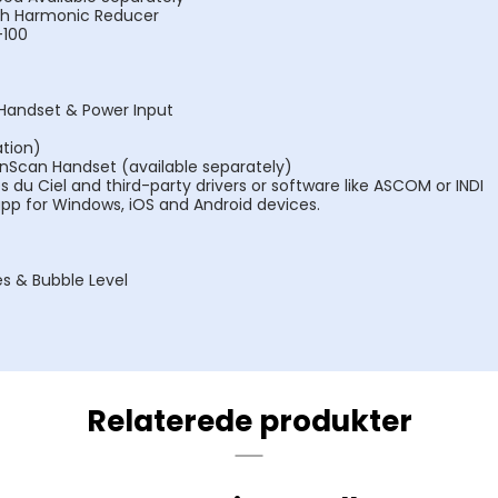
ith Harmonic Reducer
-100
 Handset & Power Input
ation)
ynScan Handset (available separately)
s du Ciel and third-party drivers or software like ASCOM or INDI
p for Windows, iOS and Android devices.
es & Bubble Level
Relaterede produkter