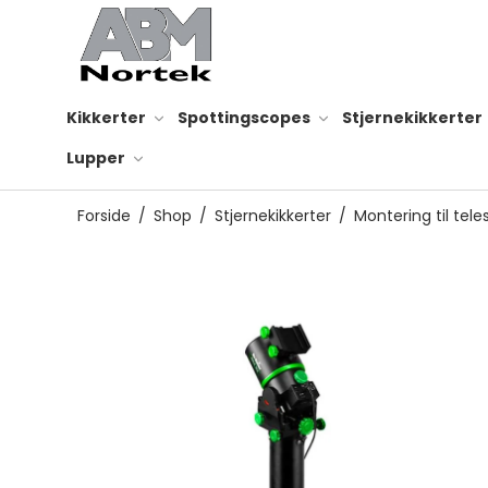
Kikkerter
Spottingscopes
Stjernekikkerter
Lupper
Forside
/
Shop
/
Stjernekikkerter
/
Montering til tele
Smartphone adapter
Rensesæt til optik
Reservedele til kikkert
Kikkertsele