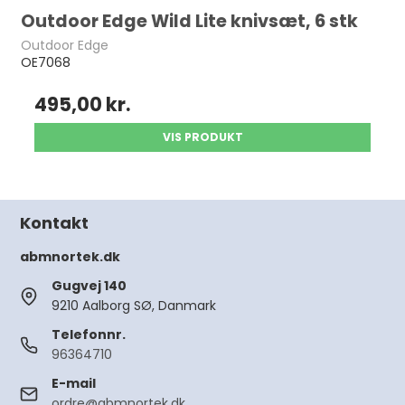
Outdoor Edge Wild Lite knivsæt, 6 stk
Outdoor Edge
OE7068
495,00 kr.
VIS PRODUKT
Kontakt
abmnortek.dk
Gugvej 140
9210 Aalborg SØ, Danmark
Telefonnr.
96364710
E-mail
ordre@abmnortek.dk