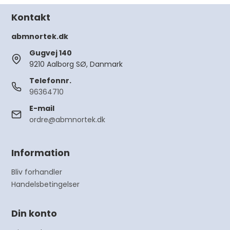
Kontakt
abmnortek.dk
Gugvej 140
9210 Aalborg SØ, Danmark
Telefonnr.
96364710
E-mail
ordre@abmnortek.dk
Information
Bliv forhandler
Handelsbetingelser
Din konto