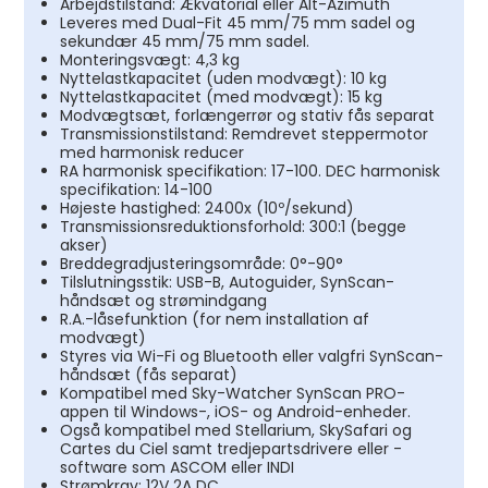
Arbejdstilstand: Ækvatorial eller Alt-Azimuth
Leveres med Dual-Fit 45 mm/75 mm sadel og
sekundær 45 mm/75 mm sadel.
Monteringsvægt: 4,3 kg
Nyttelastkapacitet (uden modvægt): 10 kg
Nyttelastkapacitet (med modvægt): 15 kg
Modvægtsæt, forlængerrør og stativ fås separat
Transmissionstilstand: Remdrevet steppermotor
med harmonisk reducer
RA harmonisk specifikation: 17-100. DEC harmonisk
specifikation: 14-100
Højeste hastighed: 2400x (10º/sekund)
Transmissionsreduktionsforhold: 300:1 (begge
akser)
Breddegradjusteringsområde: 0°-90°
Tilslutningsstik: USB-B, Autoguider, SynScan-
håndsæt og strømindgang
R.A.-låsefunktion (for nem installation af
modvægt)
Styres via Wi-Fi og Bluetooth eller valgfri SynScan-
håndsæt (fås separat)
Kompatibel med Sky-Watcher SynScan PRO-
appen til Windows-, iOS- og Android-enheder.
Også kompatibel med Stellarium, SkySafari og
Cartes du Ciel samt tredjepartsdrivere eller -
software som ASCOM eller INDI
Strømkrav: 12V 2A DC