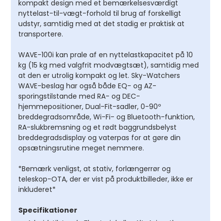
kompakt design med et bemærkelsesværdigt
nyttelast-til-vægt-forhold til brug af forskelligt
udstyr, samtidig med at det stadig er praktisk at
transportere.
WAVE-100i kan prale af en nyttelastkapacitet på 10
kg (15 kg med valgfrit modvægtsæt), samtidig med
at den er utrolig kompakt og let. Sky-Watchers
WAVE-beslag har også både EQ- og AZ-
sporingstilstande med RA- og DEC-
hjemmepositioner, Dual-Fit-sadler, 0-90º
breddegradsområde, Wi-Fi- og Bluetooth-funktion,
RA-slukbremsning og et rødt baggrundsbelyst
breddegradsdisplay og vaterpas for at gøre din
opsætningsrutine meget nemmere.
*Bemærk venligst, at stativ, forlængerrør og
teleskop-OTA, der er vist på produktbilleder, ikke er
inkluderet*
Specifikationer