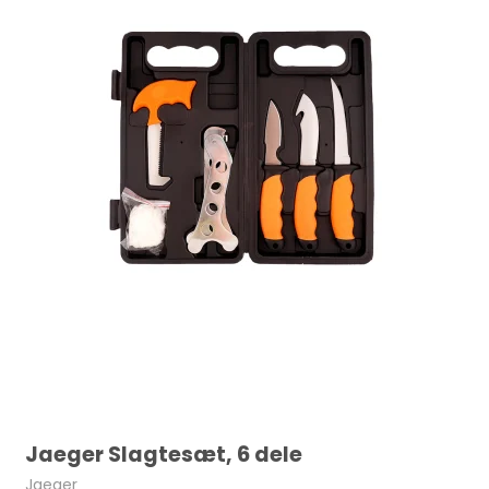
Jaeger Slagtesæt, 6 dele
Jaeger