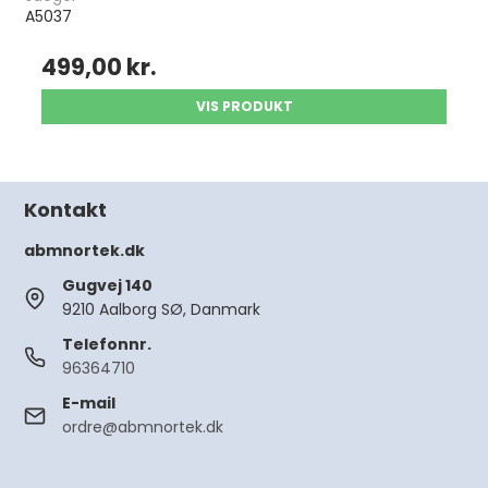
A5037
499,00 kr.
VIS PRODUKT
Kontakt
abmnortek.dk
Gugvej 140
9210 Aalborg SØ, Danmark
Telefonnr.
96364710
E-mail
ordre@abmnortek.dk