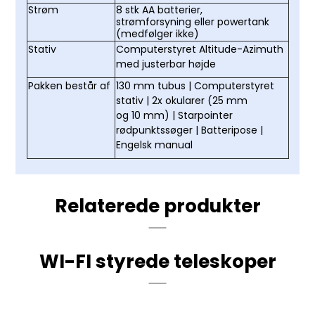
Strøm
8 stk AA batterier
,
strømforsyning
eller
powertank
(medfølger ikke)
Stativ
Computerstyret Altitude-Azimuth
med justerbar højde
Pakken består af
130 mm tubus | Computerstyret
stativ | 2x okularer (25 mm
og 10 mm) | Starpointer
rødpunktssøger | Batteripose |
Engelsk manual
Relaterede produkter
WI-FI styrede teleskoper