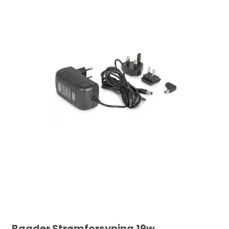
Baader Strømforsyning 19w