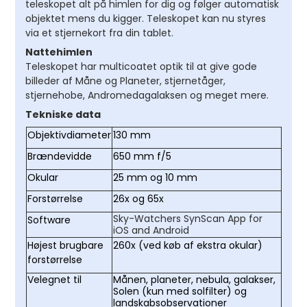
teleskopet alt på himlen for dig og følger automatisk
objektet mens du kigger. Teleskopet kan nu styres
via et stjernekort fra din tablet.
Nattehimlen
Teleskopet har multicoatet optik til at give gode
billeder af Måne og Planeter, stjernetåger,
stjernehobe, Andromedagalaksen og meget mere.
Tekniske data
Objektivdiameter
130 mm
Brændevidde
650 mm f/5
Okular
25 mm og 10 mm
Forstørrelse
26x og 65x
Sky-Watchers SynScan App for
Software
iOS and Android
Højest brugbare
260x (ved køb af ekstra okular)
forstørrelse
Velegnet til
Månen, planeter, nebula, galakser,
Solen (kun med solfilter) og
landskabsobservationer