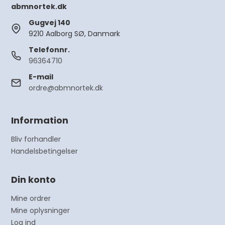
abmnortek.dk
Gugvej 140
9210 Aalborg SØ, Danmark
Telefonnr.
96364710
E-mail
ordre@abmnortek.dk
Information
Bliv forhandler
Handelsbetingelser
Din konto
Mine ordrer
Mine oplysninger
Log ind