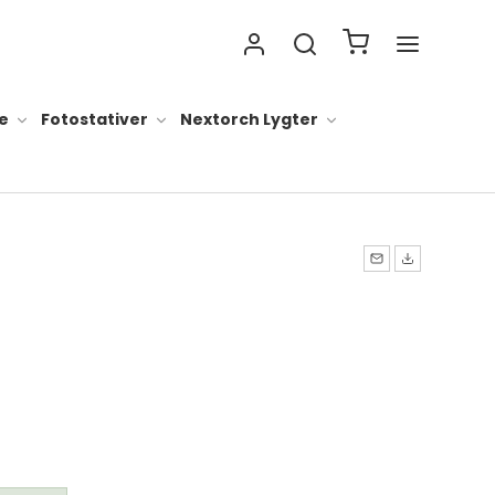
e
Fotostativer
Nextorch Lygter
 lygter alt
ader til lygter
ygter
lygter