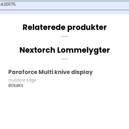
4201175
Relaterede produkter
Nextorch Lommelygter
Paraforce Multi knive display
Outdoor Edge
801LBKS