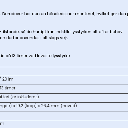
ismer
 Derudover har den en håndledssnor monteret, hvilket gør den per
ikkert
tilstande, så du hurtigt kan indstille lysstyrken alt efter behov.
an derfor anvendes i alt slags vejr.
d på 13 timer ved laveste lysstyrke
/ 20 lm
/13 timer
tteri (er inkluderet)
ngde) x 19,2 (krop) x 26,4 mm (hoved)
1 m