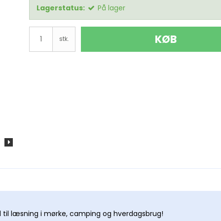
Lagerstatus:
På lager
Dobson Starsense
KØB
stk.
Monteringer Alle
re
l
tphone
foto
per
el til læsning i mørke, camping og hverdagsbrug!