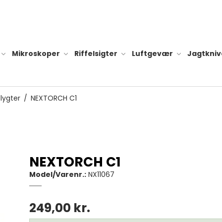
Mikroskoper
Riffelsigter
Luftgevær
Jagtkniv
lygter
/
NEXTORCH C1
Tilbehør til
Alle dobson teleskoper
Batteri og l
Dobson Classic
NEXTORCH C1
teleskoper
Hylster til l
Model/Varenr.:
NX11067
Dobson Flextube
Diverse til 
teleskoper
249,00 kr.
Dobson Go-to
teleskoper