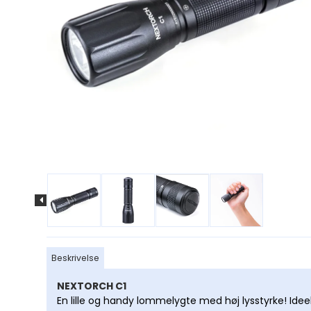
Okularer til
stjernekikkert
Astronomiske Filt
Barlow Linser
Navigation
Strømforsyning ti
teleskoper
Adapter til smar
Tilbehør til Astro
Beskrivelse
Motor til telesko
NEXTORCH C1
En lille og handy lommelygte med høj lysstyrke! Ide
Søgere