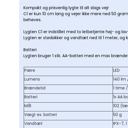
Diagonaler og Pr
Kompakt og prisvenlig lygte til alt slags vejr
C1 er kun 10 cm lang og vejer ikke mere ned 50 gram.
Taske til stjernek
behøves.
Teleskopdele
Lygten C1 er indstillet med to letbetjente høj- og lav-
Andet tilbehør
Lygten er stødsikker og vandtæt ned til 1 meter, og k
stjernekikkert
Batteri
Lygten bruger 1 stk. AA-batteri med en max brændeti
Pære
LED
Lumens
140 lm 
Brændetid
1 time 
Batteri
1x AA ba
Mål
102 (læ
Vægt ex. batteri
50 g
Vandtæt
IPX-7, 