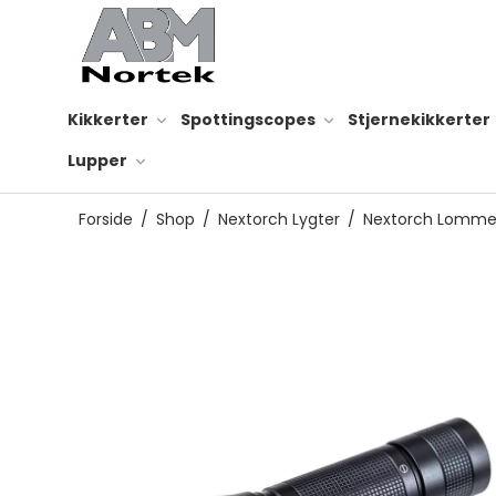
Kikkerter
Spottingscopes
Stjernekikkerter
Lupper
Forside
/
Shop
/
Nextorch Lygter
/
Nextorch Lomme
Smartphone adapter
Rensesæt til optik
Reservedele til kikkert
Kikkertsele