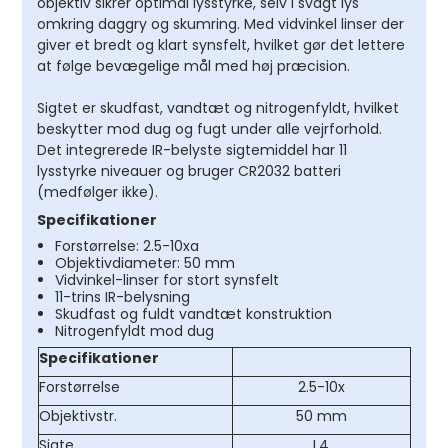
objektiv sikrer optimal lysstyrke, selv i svagt lys
omkring daggry og skumring. Med vidvinkel linser der
giver et bredt og klart synsfelt, hvilket gør det lettere
at følge bevægelige mål med høj præcision.
Sigtet er skudfast, vandtæt og nitrogenfyldt, hvilket
beskytter mod dug og fugt under alle vejrforhold.
Det integrerede IR-belyste sigtemiddel har 11
lysstyrke niveauer og bruger CR2032 batteri
(medfølger ikke).
Specifikationer
Forstørrelse: 2.5-10xa
Objektivdiameter: 50 mm
Vidvinkel-linser for stort synsfelt
11-trins IR-belysning
Skudfast og fuldt vandtæt konstruktion
Nitrogenfyldt mod dug
Specifikationer
Forstørrelse
2.5-10x
Objektivstr.
50 mm
Sigte
L4