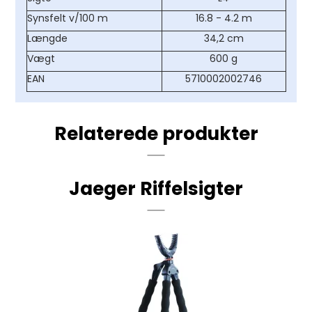
Synsfelt v/100 m
16.8 - 4.2 m
Længde
34,2 cm
Vægt
600 g
EAN
5710002002746
Relaterede produkter
Jaeger Riffelsigter