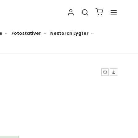
e
Fotostativer
Nextorch Lygter
 lygter alt
ader til lygter
ygter
lygter