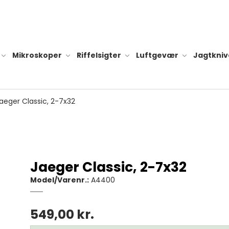
Mikroskoper
Riffelsigter
Luftgevær
Jagtkniv
aeger Classic, 2-7x32
Tilbehør til
Alle dobson teleskoper
Batteri og l
Dobson Classic
Jaeger Classic, 2-7x32
teleskoper
Hylster til l
Model/Varenr.:
A4400
Dobson Flextube
Diverse til 
teleskoper
549,00 kr.
Dobson Go-to
teleskoper