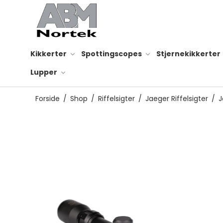
Kikkerter
Spottingscopes
Stjernekikkerter
Lupper
Forside
/
Shop
/
Riffelsigter
/
Jaeger Riffelsigter
/
J
Smartphone adapter
Rensesæt til optik
Reservedele til kikkert
Kikkertsele