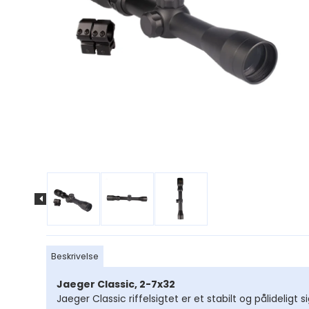
Okularer til
stjernekikkert
Astronomiske Filt
Barlow Linser
Navigation
Strømforsyning ti
teleskoper
Adapter til smar
Tilbehør til Astro
Beskrivelse
Motor til telesko
Jaeger Classic, 2-7x32
Jaeger Classic riffelsigtet er et stabilt og pålideligt s
Søgere