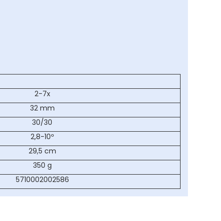
2-7x
32 mm
30/30
2,8-10º
29,5 cm
350 g
5710002002586