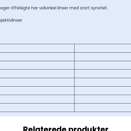
ismer
ger riffelsigte har vidvinkel linser med stort synsfelt.
ikkert
ektivlinser
Relaterede produkter