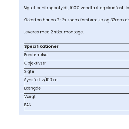
Diagonaler og Pr
Sigtet er nitrogenfyldt, 100% vandtæt og skudfast Jae
Taske til stjernek
Kikkerten har en 2-7x zoom forstørrelse og 32mm obj
Teleskopdele
Leveres med 2 stks. montage.
Andet tilbehør
stjernekikkert
Specifikationer
Forstørrelse
Objektivstr.
Sigte
Synsfelt v/100 m
Længde
Vægt
EAN