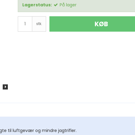
Lagerstatus:
På lager
Dobson Starsense
KØB
stk.
Monteringer Alle
re
l
tphone
foto
per
igte til luftgevær og mindre jagtrifler.