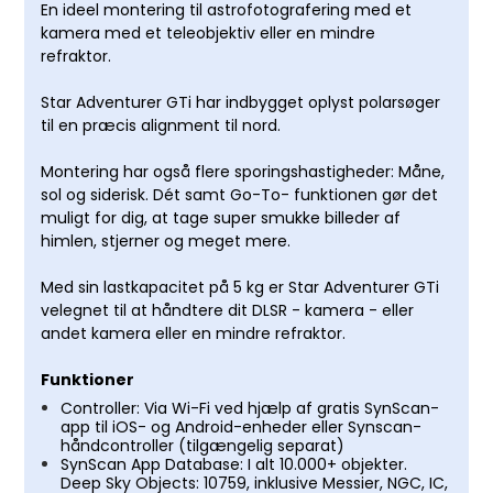
En ideel montering til astrofotografering med et
kamera med et teleobjektiv eller en mindre
refraktor.
Star Adventurer GTi har indbygget oplyst polarsøger
til en præcis alignment til nord.
Montering har også flere sporingshastigheder: Måne,
sol og siderisk. Dét samt Go-To- funktionen gør det
muligt for dig, at tage super smukke billeder af
himlen, stjerner og meget mere.
Med sin lastkapacitet på 5 kg er Star Adventurer GTi
velegnet til at håndtere dit DLSR - kamera - eller
andet kamera eller en mindre refraktor.
Funktioner
Controller: Via Wi-Fi ved hjælp af gratis SynScan-
app til iOS- og Android-enheder eller Synscan-
håndcontroller (tilgængelig separat)
SynScan App Database: I alt 10.000+ objekter.
Deep Sky Objects: 10759, inklusive Messier, NGC, IC,