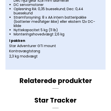
Dec hjul gear 10,8 mm diameter
DC servomotorer
Opløsning RA: 0,35 buesekund; Dec: 0,44
buesekund
Strømforsyning: 8 x AA intern batteripakke
(batterier medfølger ikke) eller ekstern 12v DC-
kilde
Nyttekapacitet 5 kg (11 lb)
Monteringshovedvægt 2,6 kg
I pakken
Star Adventurer GTi mount
Kontravægtstang
2,3 kg modvægt
Relaterede produkter
Star Tracker