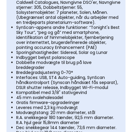
Caldwell Catalogues, Navngivne DSO'er, Navngivne
stjerner: 305, Dobbeltstjerner: 55,
Solsystemobjekter: 7 planeter, Solen, Månen.
(Ubegrænset antal objekter, når du arbejder med
en tredjeparts planetarium-software).
SynScan-appens andre funktioner: “Tonight's Best
Sky Tour”, “peg og gå” med smartphone,
identifikation af himmelobjekter, fjernbetjening
over internettet, brugerdefinerede objekter,
pointing accuracy Enhancement (PAE)
Sporingshastigheder: Sidereal, Solar og Lunar
Indbygget belyst polarscope
Dobbelte modvægte til brug på lave
breddegrader
Breddegradsjustering 0~70°
Interfaces: USB, ST4 Auto-guiding, SynScan
håndkontrolport (Synscan håndsæt fås separat),
DSLR shutter release, Indbygget Wi-Fi-modul
Kompatibel med 3/8" stativgevind
45 mm svalehalesadel
Gratis firmware-opgraderinger
Leveres med 2,3 kg modvægt
Modvægtstang: 20 mm diameter, stål
R.A. snekkegear 180 tænder, 92,5 mm diameter.
R.A. hjul gear 15,8mm diameter
Dec snekkegear 144 tænder, 73,6 mm diameter.