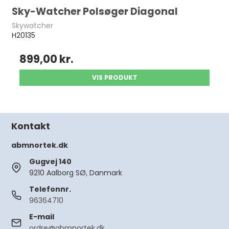
Sky-Watcher Polsøger Diagonal
Skywatcher
H20135
899,00 kr.
VIS PRODUKT
Kontakt
abmnortek.dk
Gugvej 140
9210 Aalborg SØ, Danmark
Telefonnr.
96364710
E-mail
ordre@abmnortek.dk